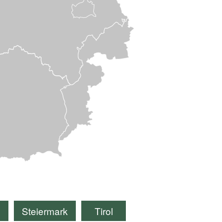
g
Steiermark
Tirol