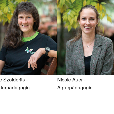
se Szolderits -
Nicole Auer -
turpädagogin
Agrarpädagogin