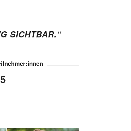
G SICHTBAR.“
eilnehmer:innen
55